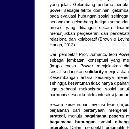
yang jelas. Gelombang pertama berfoku
power
sebagai faktor dominan, gelomb
pada evaluasi hubungan sosial sehingg
sedangkan gelombang ketiga memandang
proses yang dibangun secara dinamis 
menunjukkan pergeseran dari pendekata
relasional dan kolaboratif (Brown & Levi
Haugh, 2013).
Dari perspektif Prof. Jumanto, teori
Powe
sebagai jembatan konseptual yang me
(im)politeness.
Power
menjelaskan dim
sosial, sedangkan
solidarity
menjelaskan 
Keseimbangan antara keduanya menent
sehingga kesantunan tidak hanya dipahami s
juga sebagai mekanisme sosial un
harmonis sesuai konteks interaksi (Juman
Secara keseluruhan, evolusi teori (im)p
perjalanan dari pertanyaan mengena
strategi
, menuju
bagaimana peserta 
bagaimana hubungan sosial dibang
interaksi
. Dalam perspektif pragmatik 