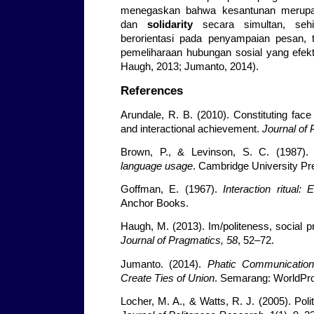
menegaskan bahwa kesantunan merupa
dan
solidarity
secara simultan, sehi
berorientasi pada penyampaian pesan, 
pemeliharaan hubungan sosial yang efekt
Haugh, 2013; Jumanto, 2014).
References
Arundale, R. B. (2010). Constituting face
and interactional achievement.
Journal of 
Brown, P., & Levinson, S. C. (1987)
language usage
. Cambridge University Pr
Goffman, E. (1967).
Interaction ritual:
Anchor Books.
Haugh, M. (2013). Im/politeness, social pr
Journal of Pragmatics, 58
, 52–72.
Jumanto. (2014).
Phatic Communication
Create Ties of Union
. Semarang: WorldPro
Locher, M. A., & Watts, R. J. (2005). Poli