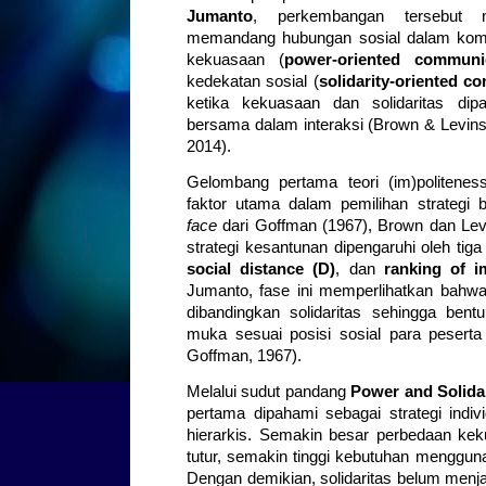
Jumanto
, perkembangan tersebut 
memandang hubungan sosial dalam komuni
kekuasaan (
power-oriented communi
kedekatan sosial (
solidarity-oriented c
ketika kekuasaan dan solidaritas dip
bersama dalam interaksi (Brown & Levin
2014).
Gelombang pertama teori (im)politen
faktor utama dalam pemilihan strategi
face
dari Goffman (1967), Brown dan Le
strategi kesantunan dipengaruhi oleh tiga
social distance (D)
, dan
ranking of i
Jumanto, fase ini memperlihatkan bahwa
dibandingkan solidaritas sehingga bent
muka sesuai posisi sosial para peserta
Goffman, 1967).
Melalui sudut pandang
Power and Solida
pertama dipahami sebagai strategi indi
hierarkis. Semakin besar perbedaan kek
tutur, semakin tinggi kebutuhan mengguna
Dengan demikian, solidaritas belum menj