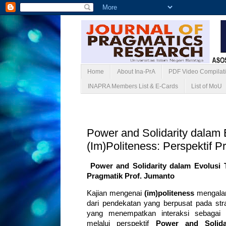
Home
About Ina-PrA
PDF Video Compilat
INAPRA Members List & E-Cards
List of MoU
Rabu, 24 Juni 2026
Power and Solidarity dalam 
(Im)Politeness: Perspektif 
Power and Solidarity dalam Evolusi T
Pragmatik Prof. Jumanto
Kajian mengenai
(im)politeness
mengalam
dari pendekatan yang berpusat pada str
yang menempatkan interaksi sebagai pr
melalui perspektif
Power and Solida