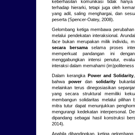
keberhasilan komunikasi tidak hanya
terhadap hierarki, tetapi juga oleh ke
yang adil, saling menghargai, dan ses
peserta (Spencer-Oatey, 2008).
Gelombang ketiga membawa perubahan 
melalui pendekatan interaksional. Aru
face
bukan merupakan milik individu, 
secara bersama
selama proses inter
memperkuat pandangan ini dengan 
menggabungkan intensi penutur, evalua
interaksi dalam memahami (im)politeness 
Dalam kerangka
Power and Solidarity
bahwa
power
dan
solidarity
bukanlah
melainkan terus dinegosiasikan sepanj
yang secara struktural memiliki keku
membangun solidaritas melalui pilihan 
mitra tutur dapat menunjukkan penghor
mengurangi kedekatan interpersonal. D
dipandang sebagai hasil konstruksi be
2014).
Apabila dibandingkan, ketiga gelombang