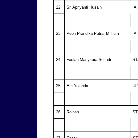
22
Sri Apriyanti Husain
IA
23
Pebri Prandika Putra, M.Hum
IA
24
Fadlan Masykura Setiadi
ST
25
Efri Yolanda
UI
26
Roinah
ST