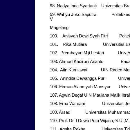
98. Nadya Inda Syartanti Universitas Br
99. Wahyu Joko Saputra Poltekkes
V
Magelang
100. Anisyah Dewi Syah Fitri Poltek
101. Rika Mutiara Universitas Es
102. Prembayun Miji Lestari Univers
103. Ahmad Khoironi Arianto Badan
104. Atin Kurniawati UIN Raden Mas
105. Anindita Dewangga Puri Univers
106. Firman Alamsyah Mansyur Univer
107. Agwin Degaf UIN Maulana Malik Ibr
108. Erna Wardani Universitas Jend
109. Arsad Universitas Muhammadi
110. Prof. Dr. I Dewa Putu Wijana, S.
111. Agnira Rekha Universitas Tid