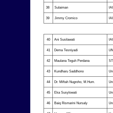
38
Sulaiman
IA
39
Jimmy Cromico
IA
40
Ani Susilawati
IA
41
Dema Tesniyadi
UN
42
Maulana Teguh Perdana
ST
43
Kundharu Saddhono
Un
44
Dr. Miftah Nugroho, M.Hum.
Un
45
Eka Susylowati
Un
46
Baiq Rismarini Nursaly
Un