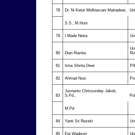
78
Dr. Ni Ketut Widhiarcani Matradewi,
Un
S.S., M.Hum
79
I Made Netra
Un
Un
80
Dian Rianita
Ri
81
Irma Shinta Dewi
PI
82
Ahmad Nusi
Po
Juvrianto Chrissunday Jakob,
83
S.Pd.,
Po
M.Pd
84
Yanti Sri Rezeki
Un
85
Epi Wadison
Un