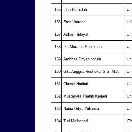
155
Idah Hamidah
Un
156
Erna Wardani
Un
157
Ashari Hidayat
Un
158
Ika Maratus Sholikhah
Un
159
Ambhita Dhyaningrum
Un
160
Gita Anggria Resticka, S.S.,M.A
Un
161
Chusni Hadiati
Un
162
Mustasyfa Thabib Kariadi
Un
163
Nadia Gitya Yulianita
Un
164
Tuti Meihartati
IT