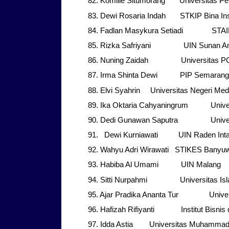
82. Komilie Situmorang Universitas Pel
83. Dewi Rosaria Indah STKIP Bina Ins
84. Fadlan Masykura Setiadi STAIN 
85. Rizka Safriyani UIN Sunan Am
86. Nuning Zaidah Universitas PG
87. Irma Shinta Dewi PIP Semarang
88. Elvi Syahrin Universitas Negeri Me
89. Ika Oktaria Cahyaningrum Univers
90. Dedi Gunawan Saputra Universi
91. Dewi Kurniawati UIN Raden Int
92. Wahyu Adri Wirawati STIKES Banyu
93. Habiba Al Umami UIN Malang
94. Sitti Nurpahmi Universitas Isla
95. Ajar Pradika Ananta Tur Univer
96. Hafizah Rifiyanti Institut Bisnis 
97. Idda Astia Universitas Muhammad