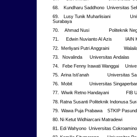
68. Kundharu Saddhono Universitas Seb
69. Lusy Tunik Muharlisiani Unive
Surabaya
70. Ahmad Nusi Politeknik Nege
71. Edwin Nuvianto Al Azis IAIN Ke
72. Merliyani Putri Anggraini Walaila
73. Novalinda Universitas Andalas
74. Febe Fenny Irawati Wanggai Univer
75. Arina Isti'anah Universitas Sa
76. Mobit Universitas Singaperban
77. Wiwik Retno Handayani FIB 
78. Ratna Susanti Politeknik Indonusa Sur
79. Wawa Puja Prabawa STKIP Pasund
80. Ni Ketut Widhiarcani Matradewi
81. Edi Wahyono Universitas Cokroamino