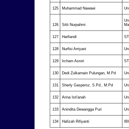
125
Muhammad Nawawi
Un
Un
126
Sitti Nurpahmi
Ma
127
Harfiandi
ST
128
Nurfisi Arriyani
Un
129
Ircham Asrori
ST
130
Dedi Zulkarnain Pulungan, M.Pd
Un
131
Sherly Gaspersz, S.Pd., M.Pd
Un
132
Arina Isti'anah
Un
133
Anindita Dewangga Puri
Un
134
Hafizah Rifiyanti
IB