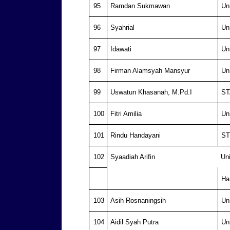
95
Ramdan Sukmawan
Un
96
Syahrial
Un
97
Idawati
Un
98
Firman Alamsyah Mansyur
Un
99
Uswatun Khasanah, M.Pd.I
ST
100
Fitri Amilia
Un
101
Rindu Handayani
ST
102
Syaadiah Arifin
Un
Ha
103
Asih Rosnaningsih
Un
104
Aidil Syah Putra
Un