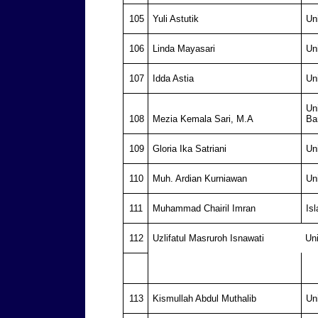
105
Yuli Astutik
Un
106
Linda Mayasari
Un
107
Idda Astia
Un
Un
108
Mezia Kemala Sari, M.A
Ba
109
Gloria Ika Satriani
Un
110
Muh. Ardian Kurniawan
Un
111
Muhammad Chairil Imran
Is
112
Uzlifatul Masruroh Isnawati
Un
113
Kismullah Abdul Muthalib
Un