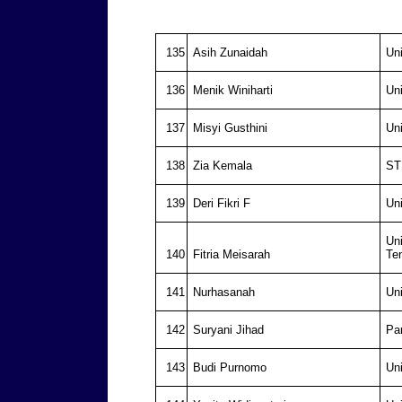
135
Asih Zunaidah
Un
136
Menik Winiharti
Un
137
Misyi Gusthini
Un
138
Zia Kemala
ST
139
Deri Fikri F
Un
Un
140
Fitria Meisarah
Te
141
Nurhasanah
Un
142
Suryani Jihad
Par
143
Budi Purnomo
Un