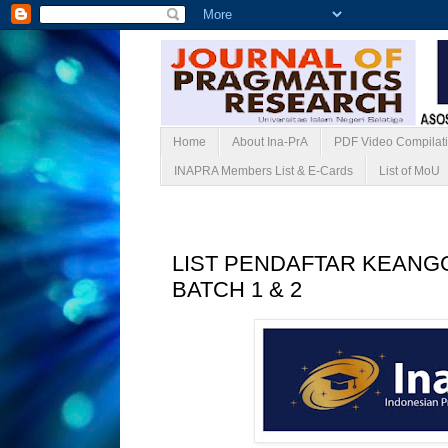
Home
About Ina-PrA
PDF Video Compilat
INAPRA Members List & E-Cards
List of MoU
Kamis, 29 Desember 2022
LIST PENDAFTAR KEANG
BATCH 1 & 2