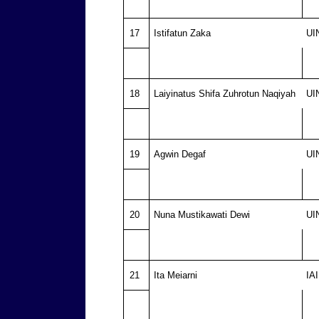
17
Istifatun Zaka
UI
18
Laiyinatus Shifa Zuhrotun Naqiyah
UI
19
Agwin Degaf
UI
20
Nuna Mustikawati Dewi
UI
21
Ita Meiarni
IA