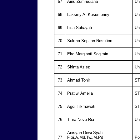
67
Ainu Zumrudiana
Un
68
Laksmy A. Kusumoriny
Un
69
Lisa Suhayati
Un
70
Sukma Septian Nasution
Un
71
Eka Margianti Sagimin
Un
72
Shinta Aziez
Un
73
Ahmad Tohir
ST
74
Pratiwi Amelia
ST
75
Agci Hikmawati
ST
76
Tiara Nove Ria
Un
Anisyah Dewi Syah
77
Fitri,A.Md.Tw.,M.Pd
Po