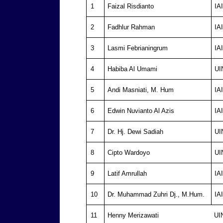
1
Faizal Risdianto
IA
2
Fadhlur Rahman
IA
3
Lasmi Febrianingrum
IA
4
Habiba Al Umami
UI
5
Andi Masniati, M. Hum
IA
6
Edwin Nuvianto Al Azis
IA
7
Dr. Hj. Dewi Sadiah
UI
8
Cipto Wardoyo
UI
9
Latif Amrullah
IA
10
Dr. Muhammad Zuhri Dj., M.Hum.
IA
11
Henny Merizawati
UI