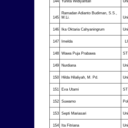
144
Yunita Widiyantari
Un
Ramadan Adianto Budiman, S.S.,
145
M.Li.
Un
146
Ika Oktaria Cahyaningrum
Un
147
Imelda
L
148
Wawa Puja Prabawa
ST
149
Nurdiana
Un
150
Hilda Hilaliyah, M. Pd.
Un
151
Eva Utami
ST
152
Suwarno
Po
153
Septi Mariasari
Un
154
Ita Fitriana
Un