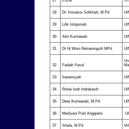
27
Erizar
ST
28
Dr. Imroatus Solikhah, M.Pd
UI
29
Lilik Istiqomah
UI
30
Atin Kurniawati
UI
31
Dr Hj Woro Retnaningsih MPd
UI
Un
32
Faidah Yusuf
Ma
33
Irawansyah
UI
34
Rohai Inah Indrakasih
UI
35
Dewi Kurniawati, M.Pd
UI
36
Merliyani Putri Anggraini
U
37
Shafa, M.Pd
IA