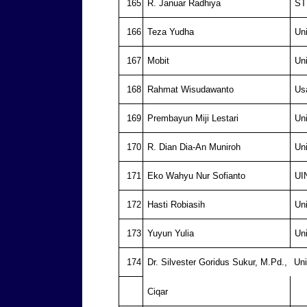
165
R. Januar Radhiya
ST
166
Teza Yudha
Un
167
Mobit
Un
168
Rahmat Wisudawanto
Us
169
Prembayun Miji Lestari
Un
170
R. Dian Dia-An Muniroh
Un
171
Eko Wahyu Nur Sofianto
UI
172
Hasti Robiasih
Un
173
Yuyun Yulia
Un
174
Dr. Silvester Goridus Sukur, M.Pd.,
Un
Ciqar