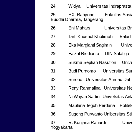
24. Widya Universitas Indraprasta
25. F.X. Rahyono Fakultas Sosial d
Buddhi Dharma, Tangerang
26. Eni Maharsi Universitas Bra
27. Tarti Khusnul Khotimah Balai bah
28. Eka Margianti Sagimin Univers
29. Faizal Risdianto UIN Salatiga
30. Sukma Septian Nasution Univer
31. Budi Purnomo Universitas Sur
32. Surono Universitas Ahmad Dahla
33. Reny Rahmalina Universitas Neg
34. Ni Wayan Sartini Univetsitas Airl
35. Maulana Teguh Perdana Politekni
36. Sugeng Purwanto Unibersitas Sti
37. R. Kunjana Rahardi Universi
Yogyakarta