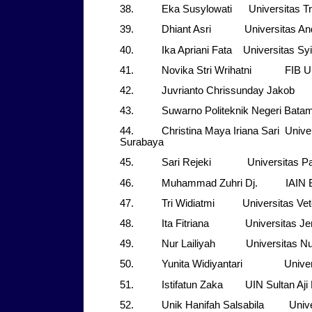
38. Eka Susylowati Universitas Tru
39. Dhiant Asri Universitas And
40. Ika Apriani Fata Universitas Syi
41. Novika Stri Wrihatni FIB U
42. Juvrianto Chrissunday Jakob 
43. Suwarno Politeknik Negeri Bata
44. Christina Maya Iriana Sari Univers
Surabaya
45. Sari Rejeki Universitas Pa
46. Muhammad Zuhri Dj. IAIN 
47. Tri Widiatmi Universitas Veter
48. Ita Fitriana Universitas Jend
49. Nur Lailiyah Universitas Nusa
50. Yunita Widiyantari Universit
51. Istifatun Zaka UIN Sultan Aji 
52. Unik Hanifah Salsabila Univer