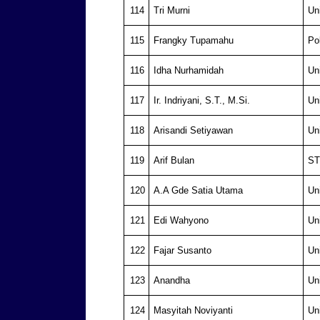
114
Tri Murni
Un
115
Frangky Tupamahu
Po
116
Idha Nurhamidah
Un
117
Ir. Indriyani, S.T., M.Si.
Un
118
Arisandi Setiyawan
Un
119
Arif Bulan
ST
120
A.A Gde Satia Utama
Un
121
Edi Wahyono
Un
122
Fajar Susanto
Un
123
Anandha
Un
124
Masyitah Noviyanti
Un