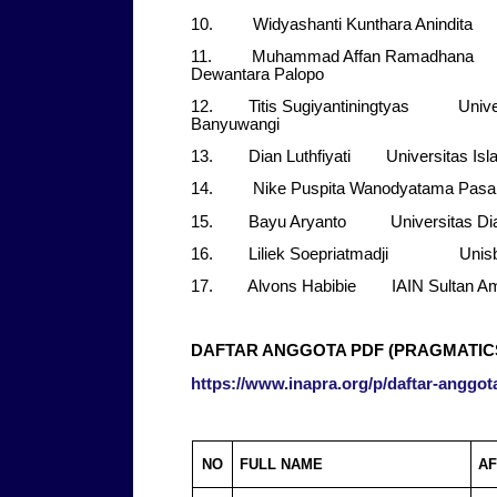
10. Widyashanti Kunthara Anindita U
11. Muhammad Affan Ramadhana Aka
Dewantara Palopo
12. Titis Sugiyantiningtyas Univers
Banyuwangi
13. Dian Luthfiyati Universitas Is
14. Nike Puspita Wanodyatama 
15. Bayu Aryanto Universitas Dia
16. Liliek Soepriatmadji Unis
17. Alvons Habibie IAIN Sultan Ama
DAFTAR ANGGOTA PDF (PRAGMATIC
https://www.inapra.org/p/daftar-anggot
NO
FULL NAME
AF