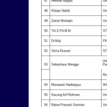
47
Herman Wijaya
Un
48
Khirjan Nahdi
Un
49
Zainul Muttaqin
Un
50
Titi,S.Pd.M.M
ST
51
Dr.Muji
FK
52
Silvia Ekasari
ST
Un
53
Sebastiaus Menggo
Pa
Ru
54
Munawwir Hadiwijaya
IK
55
Kacung Arif Rohman
Un
56
Ratna Prasasti Suminar
Un