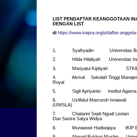
LIST PENDAFTAR KEANGGOTAAN INA
DENGAN LIST
di
https://www.inapra.org/p/daftar-anggota
1. Syafryadin Universitas Be
2. Hilda Hilaliyah Universitas Ind
3. Mariyatul Kiptiyah STKIP P
4. Akmal Sekolah Tinggi Manajemen
Royal
5. Sigit Apriyanto Institut Agama 
6. Uzlifatul Masruroh Isnawati U
(UNISLA)
7. Chatarini Septi Ngudi Lestari 
Dan Sastra Satya Widya
8. Munawwir Hadiwijaya IKIP Bu
9. Ahmad Bukhori Muslim Universit