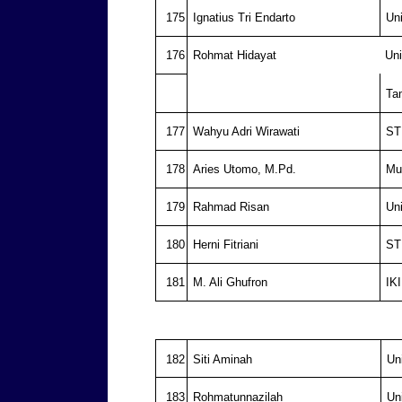
175
Ignatius Tri Endarto
Un
176
Rohmat Hidayat
Uni
Ta
177
Wahyu Adri Wirawati
ST
178
Aries Utomo, M.Pd.
Mu
179
Rahmad Risan
Un
180
Herni Fitriani
ST
181
M. Ali Ghufron
IK
182
Siti Aminah
Un
183
Rohmatunnazilah
Un