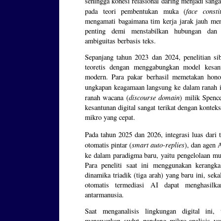
sehingga kohesi relasional daring menjadi sangat
face consti
pada teori pembentukan muka (
mengamati bagaimana tim kerja jarak jauh men
penting demi menstabilkan hubungan dan m
ambiguitas berbasis teks.
Sepanjang tahun 2023 dan 2024, penelitian sib
teoretis dengan menggabungkan model kesant
modern. Para pakar berhasil memetakan honor
ungkapan keagamaan langsung ke dalam ranah i
discourse domain
ranah wacana (
) milik Spenc
kesantunan digital sangat terikat dengan kontek
mikro yang cepat.
Pada tahun 2025 dan 2026, integrasi luas dari t
smart auto-replies
otomatis pintar (
), dan agen 
ke dalam paradigma baru, yaitu pengelolaan mu
Para peneliti saat ini menggunakan kerangk
dinamika triadik (tiga arah) yang baru ini, se
otomatis termediasi AI dapat menghasilka
antarmanusia.
Saat menganalisis lingkungan digital ini
menawarkan sudut pandang mikro-analisis ya