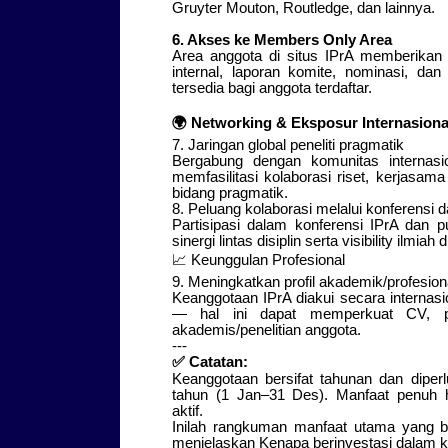
Gruyter Mouton, Routledge, dan lainnya.
6. Akses ke Members Only Area
Area anggota di situs IPrA memberikan
internal, laporan komite, nominasi, da
tersedia bagi anggota terdaftar.
🌍
Networking & Eksposur Internasiona
7. Jaringan global peneliti pragmatik
Bergabung dengan komunitas internasio
memfasilitasi kolaborasi riset, kerjasam
bidang pragmatik.
8. Peluang kolaborasi melalui konferensi d
Partisipasi dalam konferensi IPrA dan 
sinergi lintas disiplin serta visibility ilmia
📈
Keunggulan Profesional
9. Meningkatkan profil akademik/profesion
Keanggotaan IPrA diakui secara internasio
— hal ini dapat memperkuat CV, porto
akademis/penelitian anggota.
---
✅
Catatan:
Keanggotaan bersifat tahunan dan diper
tahun (1 Jan–31 Des). Manfaat penuh 
aktif.
Inilah rangkuman manfaat utama yang b
menjelaskan Kenapa berinvestasi dalam ke