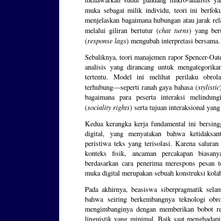
muka sebagai milik individu, teori ini berfo
menjelaskan bagaimana hubungan atau jarak rel
chat turns
melalui giliran bertutur (
) yang ber
response lags
(
) mengubah interpretasi bersama.
Sebaliknya, teori manajemen rapor Spencer-Oat
analisis yang dirancang untuk mengategorikan 
tertentu. Model ini melihat perilaku obrol
stylistic
terhubung—seperti ranah gaya bahasa (
bagaimana para peserta interaksi melindung
sociality rights
(
) serta tujuan interaksional yang
Kedua kerangka kerja fundamental ini bersin
digital, yang menyatakan bahwa ketidaksan
peristiwa teks yang terisolasi. Karena salura
konteks fisik, ancaman percakapan biasanya
berdasarkan cara penerima merespons pesan 
muka digital merupakan sebuah konstruksi kolab
Pada akhirnya, beasiswa siberpragmatik sela
bahwa seiring berkembangnya teknologi obr
mengimbanginya dengan memberikan bobot rel
linguistik yang minimal. Baik saat menghadapi 