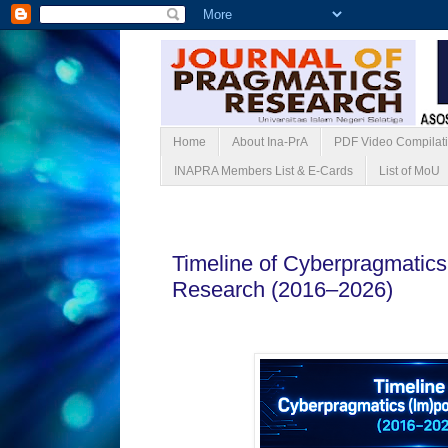
Home
About Ina-PrA
PDF Video Compilat
INAPRA Members List & E-Cards
List of MoU
Jumat, 05 Juni 2026
Timeline of Cyberpragmatics
Research (2016–2026)