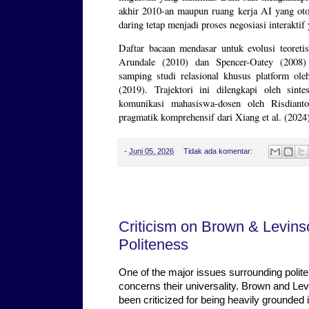
akhir 2010-an maupun ruang kerja AI yang oto
daring tetap menjadi proses negosiasi interaktif
Daftar bacaan mendasar untuk evolusi teoretis
Arundale (2010) dan Spencer-Oatey (2008) 
samping studi relasional khusus platform ol
(2019). Trajektori ini dilengkapi oleh sint
komunikasi mahasiswa-dosen oleh Risdianto
pragmatik komprehensif dari Xiang et al. (2024
-
Juni 05, 2026
Tidak ada komentar:
Senin, 01 Juni 2026
Criticism on Brown & Levinso
Politeness
One of the major issues surrounding polit
concerns their universality. Brown and Le
been criticized for being heavily grounded 