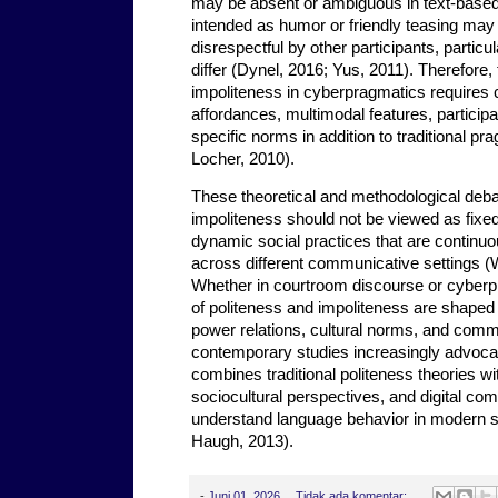
may be absent or ambiguous in text-bas
intended as humor or friendly teasing may 
disrespectful by other participants, partic
differ (Dynel, 2016; Yus, 2011). Therefore,
impoliteness in cyberpragmatics requires c
affordances, multimodal features, participa
specific norms in addition to traditional pr
Locher, 2010).
These theoretical and methodological debat
impoliteness should not be viewed as fixed 
dynamic social practices that are continuo
across different communicative settings (W
Whether in courtroom discourse or cyberp
of politeness and impoliteness are shaped
power relations, cultural norms, and comm
contemporary studies increasingly advocat
combines traditional politeness theories wi
sociocultural perspectives, and digital com
understand language behavior in modern s
Haugh, 2013).
-
Juni 01, 2026
Tidak ada komentar: