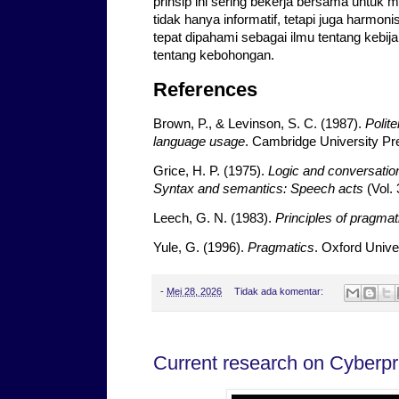
prinsip ini sering bekerja bersama untuk
tidak hanya informatif, tetapi juga harmoni
tepat dipahami sebagai ilmu tentang kebi
tentang kebohongan.
References
Brown, P., & Levinson, S. C. (1987).
Polit
language usage
. Cambridge University Pr
Grice, H. P. (1975).
Logic and conversatio
Syntax and semantics: Speech acts
(Vol.
Leech, G. N. (1983).
Principles of pragmat
Yule, G. (1996).
Pragmatics
. Oxford Unive
-
Mei 28, 2026
Tidak ada komentar:
Current research on Cyberp