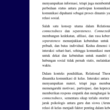
menyampaikan informasi, tetapi juga membentuk 
perbedaan status antara partisipan komunikas
komunikasi dipahami sebagai proses dinamis ya
relasi sosial.
Salah satu konsep utama dalam Relational
connectedness
dan
separateness
.
Connected
membangun kedekatan, afiliasi, dan rasa kebe
separateness
menunjukkan kebutuhan untuk m
pribadi, dan batas individual. Kedua dimensi i
interaksi sehari-hari, sehingga komunikasi men
untuk dekat dan kebutuhan untuk mandiri (
hubungan sosial tidak pernah statis, melainka
waktu.
Dalam konteks pendidikan, Relational The
dinamika komunikasi di kelas. Interaksi antara
menyampaikan materi, tetapi juga memba
memengaruhi motivasi, partisipasi, dan keperc
memberikan respons empatik dan menghargai k
connectedness
, sementara sikap terlalu otorit
jarak psikologis antara guru dan siswa (Arund
relasi di kelas menjadi faktor penting dalam keb