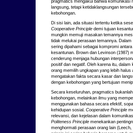
pragmatics mengakui bahwa komunikasi ma
langsung, tetapi ketidaklangsungan tersebu
kebohongan.
Di sisi lain, ada situasi tertentu ketika s
Cooperative Principle
demi tujuan kesantu
mungkin memuji masakan temannya meski
tidak melukai perasaan temannya. Dalam pr
sering dipahami sebagai kompromi antara 
kesantunan. Brown dan Levinson (1987) 
cenderung menjaga hubungan interpersonal
positif dan negatif. Oleh karena itu, dala
orang memilih ungkapan yang lebih halus 
mengatakan fakta secara kasar dan langsun
dengan kebohongan yang bertujuan menipu
Secara keseluruhan, pragmatics bukanlah
kebohongan, melainkan ilmu yang mempel
menggunakan bahasa secara efektif, sopa
kehidupan sosial.
Cooperative Principle
me
relevansi, dan kejelasan dalam komunikas
Politeness Principle
menekankan pentingny
menghormati perasaan orang lain (Leech, 