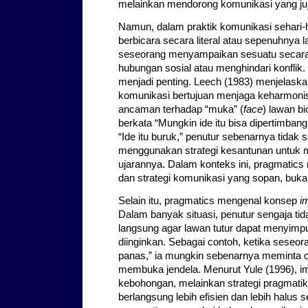
melainkan mendorong komunikasi yang juju
Namun, dalam praktik komunikasi sehari-ha
berbicara secara literal atau sepenuhnya
seseorang menyampaikan sesuatu secara t
hubungan sosial atau menghindari konflik. 
menjadi penting. Leech (1983) menjelas
komunikasi bertujuan menjaga keharmoni
ancaman terhadap “muka” (
face
) lawan b
berkata “Mungkin ide itu bisa dipertimbang
“Ide itu buruk,” penutur sebenarnya tidak 
menggunakan strategi kesantunan untuk 
ujarannya. Dalam konteks ini, pragmatics 
dan strategi komunikasi yang sopan, buk
Selain itu, pragmatics mengenal konsep
i
Dalam banyak situasi, penutur sengaja t
langsung agar lawan tutur dapat menyimp
diinginkan. Sebagai contoh, ketika seseor
panas,” ia mungkin sebenarnya meminta o
membuka jendela. Menurut Yule (1996), im
kebohongan, melainkan strategi pragmat
berlangsung lebih efisien dan lebih halus s