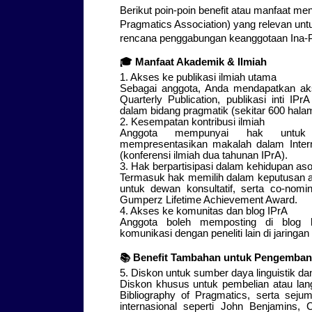
Berikut poin-poin benefit atau manfaat men
Pragmatics Association) yang relevan un
rencana penggabungan keanggotaan Ina-P
🎓
Manfaat Akademik & Ilmiah
1. Akses ke publikasi ilmiah utama
Sebagai anggota, Anda mendapatkan aks
Quarterly Publication, publikasi inti IP
dalam bidang pragmatik (sekitar 600 hala
2. Kesempatan kontribusi ilmiah
Anggota mempunyai hak untuk
mempresentasikan makalah dalam Intern
(konferensi ilmiah dua tahunan IPrA).
3. Hak berpartisipasi dalam kehidupan aso
Termasuk hak memilih dalam keputusan a
untuk dewan konsultatif, serta co-nom
Gumperz Lifetime Achievement Award.
4. Akses ke komunitas dan blog IPrA
Anggota boleh memposting di blog k
komunikasi dengan peneliti lain di jaringan 
📚
Benefit Tambahan untuk Pengembang
5. Diskon untuk sumber daya linguistik dan 
Diskon khusus untuk pembelian atau la
Bibliography of Pragmatics, serta sejumla
internasional seperti John Benjamins,