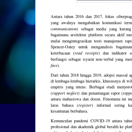
Antara tahun 2016 dan 2017, fokus siberprag
yang awalnya mengabaikan komunikasi term
communication
) sebagai media yang kurang e
bagaimana arsitektur platform secara aktif me
mulai mengintegrasikan teori manajemen rapo
Spencer-Oatey untuk menganalisis bagaimana 
read receipts
keterbacaan (
) dan indikator 
berfungsi sebagai isyarat non-verbal yang me
face
).
Dari tahun 2018 hingga 2019, adopsi massal ap
di lembaga-lembaga hierarkis, khususnya di wi
empiris yang intens. Berbagai studi menyorot
rapport neglect
rappo
(
) dan penantangan rapor (
antara mahasiswa dan dosen. Fenomena ini m
register
laras bahasa (
) informal sering ka
kesantunan berbahasa.
Kemunculan pandemi COVID-19 antara tahun
profesional dan akademik global beralih ke pla