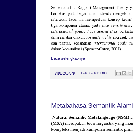
Sementara itu, Rapport Management Theory y
berfokus pada bagaimana individu mengelola
interaksi. Teori ini memperluas konsep kesant
tiga komponen utama, yaitu
face sensitivities
interactional goals
.
Face sensitivities
berkaita
dihargai dan diakui,
sociality rights
merujuk pad
dan pantas, sedangkan
interactional goals
men
dalam komunikasi (Spencer-Oatey, 2008).
Baca selengkapnya »
-
April 24, 2026
Tidak ada komentar:
Jumat, 27 Februari 2026
Metabahasa Semantik Alam
Natural Semantic Metalanguage (NSM) a
(MSA)
merupakan teori linguistik yang me
kompleks menjadi kumpulan semantik primit